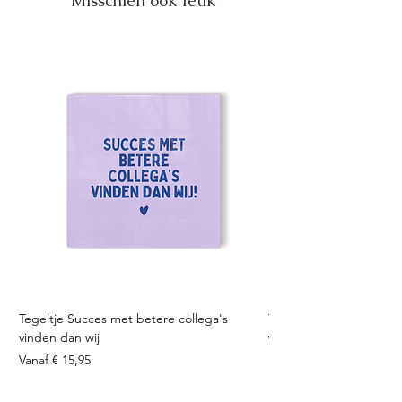
Misschien ook leuk
Tegeltje Succes met betere collega's
Tegeltje Geniet nooit 
vinden dan wij
Verkoopprijs
Vanaf
Verkoopprijs
Vanaf
€ 15,95