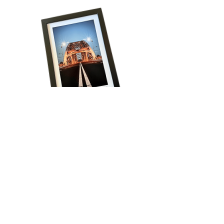
Volg onze reis!
Schrijf je in voor het laatste nieuws, krijg 
regelmatig exclusieve aanbiedingen én ontvang 
direct 15% korting op je eerste bestelling!
Email
*
Aanmelden