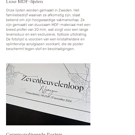
Luxe MDF-lijsten
Onze lijsten worden gemaakt in Zweden. Het
familiebedrijf waarvan ze afkomstig zijn, staat
bekend om zijn hoogwaardige vakmanschap. Ze
zijn gemaakt van duurzaam MDF-materiaal met een
breed profiel van 20 mm, wat zorgt voor een lange
levensduur en een exclusieve, tijdloze uitstraling.
De fotolijst is voorzien van een kristalheldere en
splintervrije acrylglazen voorkant, die de poster
beschermt tegen stof en beschadigingen.
Gepersonaliseerde Posters