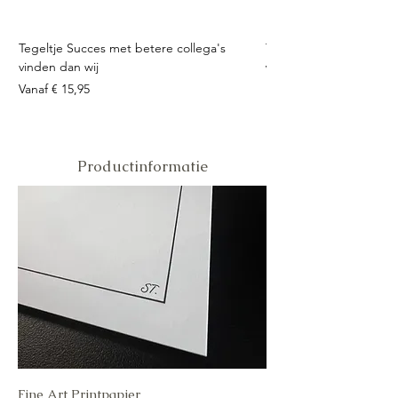
Tegeltje Succes met betere collega's
Tegeltje Geniet nooit 
vinden dan wij
Verkoopprijs
Vanaf
Verkoopprijs
Vanaf
€ 15,95
Productinformatie
Fine Art Printpapier