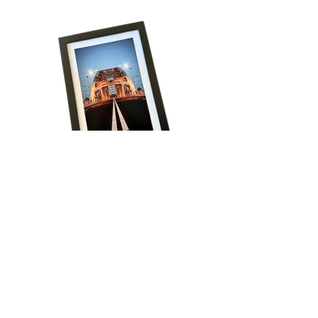
Volg onze reis!
Schrijf je in voor het laatste nieuws, krijg 
regelmatig exclusieve aanbiedingen én ontvang 
direct 15% korting op je eerste bestelling!
Email
*
Aanmelden