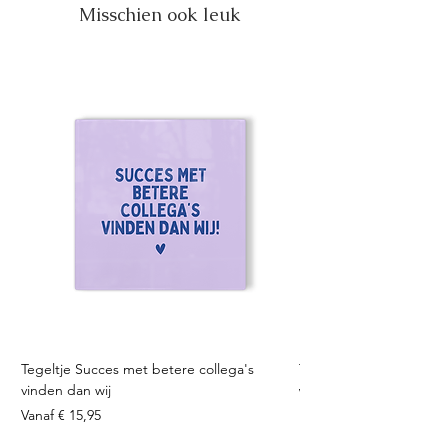
Misschien ook leuk
Tegeltje Succes met betere collega's
Tegeltje Geniet nooit 
vinden dan wij
Verkoopprijs
Vanaf
Verkoopprijs
Vanaf
€ 15,95