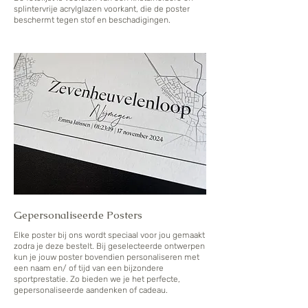
splintervrije acrylglazen voorkant, die de poster
beschermt tegen stof en beschadigingen.
Gepersonaliseerde Posters
Elke poster bij ons wordt speciaal voor jou gemaakt
zodra je deze bestelt. Bij geselecteerde ontwerpen
kun je jouw poster bovendien personaliseren met
een naam en/ of tijd van een bijzondere
sportprestatie. Zo bieden we je het perfecte,
gepersonaliseerde aandenken of cadeau.