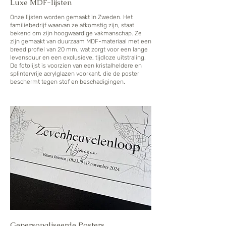
Luxe MDF-lijsten
Onze lijsten worden gemaakt in Zweden. Het
familiebedrijf waarvan ze afkomstig zijn, staat
bekend om zijn hoogwaardige vakmanschap. Ze
zijn gemaakt van duurzaam MDF-materiaal met een
breed profiel van 20 mm, wat zorgt voor een lange
levensduur en een exclusieve, tijdloze uitstraling.
De fotolijst is voorzien van een kristalheldere en
splintervrije acrylglazen voorkant, die de poster
beschermt tegen stof en beschadigingen.
Gepersonaliseerde Posters