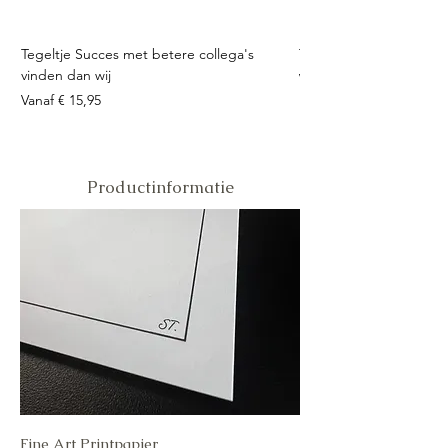
Tegeltje Succes met betere collega's
Tegeltje Geniet nooit 
vinden dan wij
Verkoopprijs
Vanaf
Verkoopprijs
Vanaf
€ 15,95
Productinformatie
Fine Art Printpapier