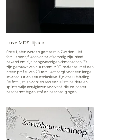
Luxe MDF-lijsten
Onze lijsten worden gemaakt in Zweden. Het
familiebedrijf waarvan ze afkomstig zijn, staat
bekend om zijn hoogwaardige vakmanschap. Ze
zijn gemaakt van duurzaam MDF-materiaal met een
breed profiel van 20 mm, wat zorgt voor een lange
levensduur en een exclusieve, tijdloze uitstraling.
De fotolijst is voorzien van een kristalheldere en
splintervrije acrylglazen voorkant, die de poster
beschermt tegen stof en beschadigingen.