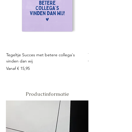
Tegeltje Succes met betere collega's
Tegeltje Geniet nooit 
vinden dan wij
Verkoopprijs
Vanaf
Verkoopprijs
Vanaf
€ 15,95
Productinformatie