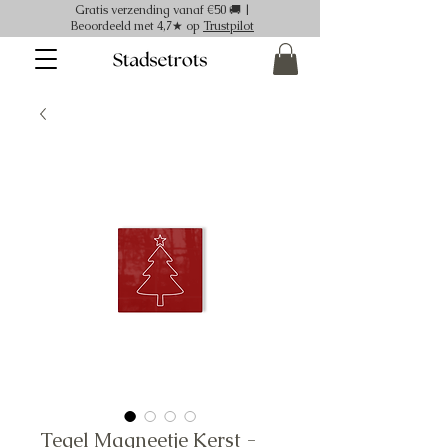
Gratis verzending vanaf €50 🚚 |
Beoordeeld met 4,7★ op
Trustpilot
Tegel Magneetje Kerst -