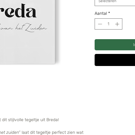
Selecteren
Aantal
*
it stijlvolle tegeltje uit Breda!
het zuiden”
laat dit tegeltje perfect zien wat