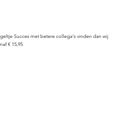
geltje Succes met betere collega's vinden dan wij
rkoopprijs
anaf
€ 15,95