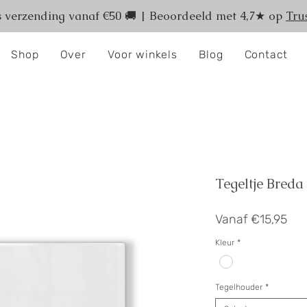
s verzending vanaf €50 🚚 | Beoordeeld met 4,7★ op
Trus
Shop
Over
Voor winkels
Blog
Contact
Tegeltje Breda
Ver
Vanaf
€15,95
Kleur
*
Tegelhouder
*