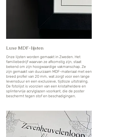
Luxe MDF-lijsten
Onze lijsten worden gemaakt in Zweden. Het
familiebedrijf waarvan ze afkomstig zijn, staat
bekend om zijn hoogwaardige vakmanschap. Ze
zijn gemaakt van duurzaam MDF-materiaal met een
breed profiel van 20 mm, wat zorgt voor een lange
levensduur en een exclusieve, tijdloze uitstraling.
De fotolijst is voorzien van een kristalheldere en
splintervrije acrylglazen voorkant, die de poster
beschermt tegen stof en beschadigingen.