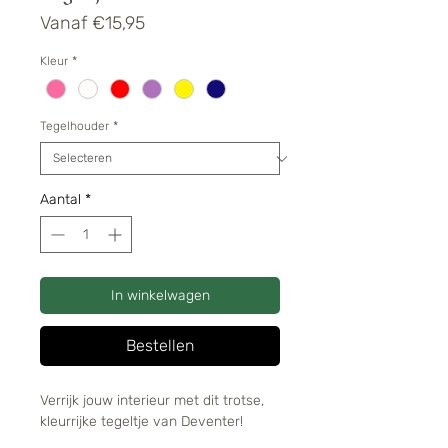
Verkoopprijs
Vanaf
€15,95
Kleur
*
Tegelhouder
*
Aantal
*
In winkelwagen
Bestellen
Verrijk jouw interieur met dit trotse,
kleurrijke tegeltje van Deventer!