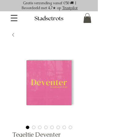
Gratis verzending vanaf €50 🚚 |
Beoordeeld met 4,7★ op
Trustpilot
Tegeltje Deventer