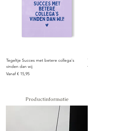
Tegeltje Succes met betere collega's
Tegeltje Geniet nooit 
vinden dan wij
Verkoopprijs
Vanaf
Verkoopprijs
Vanaf
€ 15,95
Productinformatie