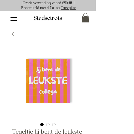
Gratis verzending vanaf €50 🚚 |
Beoordeeld met 4,7★ op
Trustpilot
Tegeltje Jij bent de leukste