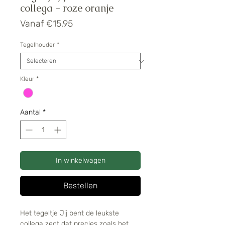
collega - roze oranje
Verkoopprijs
Vanaf
€15,95
Tegelhouder
*
Kleur
*
Aantal
*
In winkelwagen
Bestellen
Het tegeltje Jij bent de leukste
collega zegt dat precies zoals het