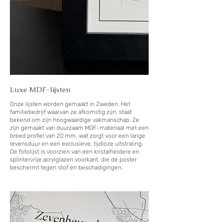
Luxe MDF-lijsten
Onze lijsten worden gemaakt in Zweden. Het
familiebedrijf waarvan ze afkomstig zijn, staat
bekend om zijn hoogwaardige vakmanschap. Ze
zijn gemaakt van duurzaam MDF-materiaal met een
breed profiel van 20 mm, wat zorgt voor een lange
levensduur en een exclusieve, tijdloze uitstraling.
De fotolijst is voorzien van een kristalheldere en
splintervrije acrylglazen voorkant, die de poster
beschermt tegen stof en beschadigingen.