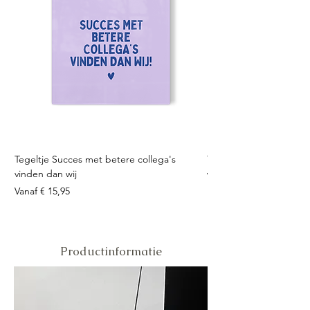
Tegeltje Succes met betere collega's
Tegeltje Geniet nooit 
vinden dan wij
Verkoopprijs
Vanaf
Verkoopprijs
Vanaf
€ 15,95
Productinformatie