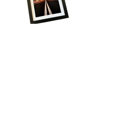
Volg onze reis!
Schrijf je in voor het laatste nieuws, krijg 
regelmatig exclusieve aanbiedingen én ontvang 
direct 15% korting op je eerste bestelling!
Email
*
Aanmelden
Ontdek producten zoals unieke tegeltjes of exclusieve