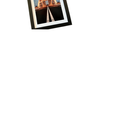
Volg onze reis!
Schrijf je in voor het laatste nieuws, krijg 
regelmatig exclusieve aanbiedingen én ontvang 
direct 15% korting op je eerste bestelling!
Email
*
Aanmelden