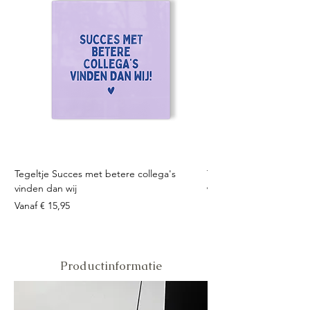
Tegeltje Succes met betere collega's
Tegeltje Geniet nooit 
vinden dan wij
Verkoopprijs
Vanaf
Verkoopprijs
Vanaf
€ 15,95
Productinformatie