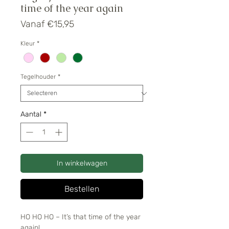
time of the year again
Verkoopprijs
Vanaf
€15,95
Kleur
*
Tegelhouder
*
Aantal
*
In winkelwagen
Bestellen
HO HO HO – It’s that time of the year
again!