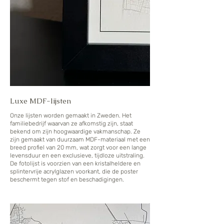
Luxe MDF-lijsten
Onze lijsten worden gemaakt in Zweden. Het
familiebedrijf waarvan ze afkomstig zijn, staat
bekend om zijn hoogwaardige vakmanschap. Ze
zijn gemaakt van duurzaam MDF-materiaal met een
breed profiel van 20 mm, wat zorgt voor een lange
levensduur en een exclusieve, tijdloze uitstraling.
De fotolijst is voorzien van een kristalheldere en
splintervrije acrylglazen voorkant, die de poster
beschermt tegen stof en beschadigingen.