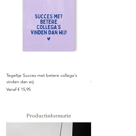
Tegeltje Succes met betere collega's
Tegeltje Geniet nooit 
vinden dan wij
Verkoopprijs
Vanaf
Verkoopprijs
Vanaf
€ 15,95
Productinformatie