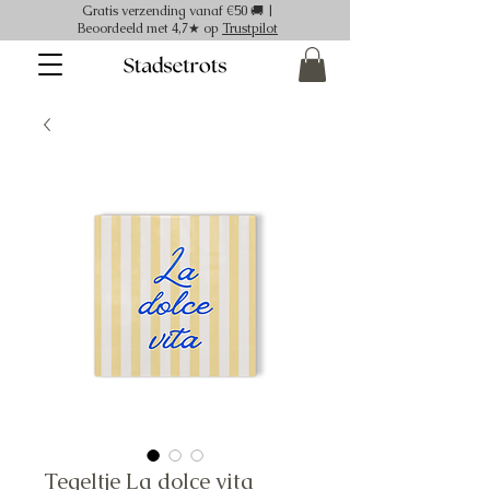
Gratis verzending vanaf €50 🚚 |
Beoordeeld met 4,7★ op
Trustpilot
Tegeltje La dolce vita