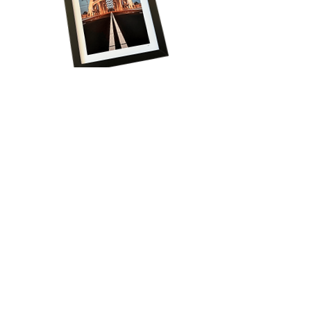
Volg onze reis!
Schrijf je in voor het laatste nieuws, krijg 
regelmatig exclusieve aanbiedingen én ontvang 
direct 15% korting op je eerste bestelling!
Email
*
Aanmelden