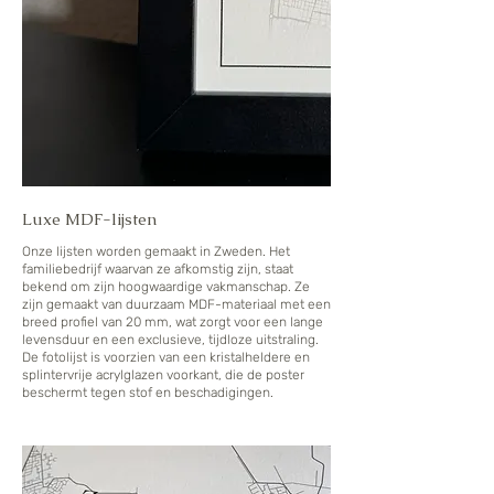
Luxe MDF-lijsten
Onze lijsten worden gemaakt in Zweden. Het
familiebedrijf waarvan ze afkomstig zijn, staat
bekend om zijn hoogwaardige vakmanschap. Ze
zijn gemaakt van duurzaam MDF-materiaal met een
breed profiel van 20 mm, wat zorgt voor een lange
levensduur en een exclusieve, tijdloze uitstraling.
De fotolijst is voorzien van een kristalheldere en
splintervrije acrylglazen voorkant, die de poster
beschermt tegen stof en beschadigingen.