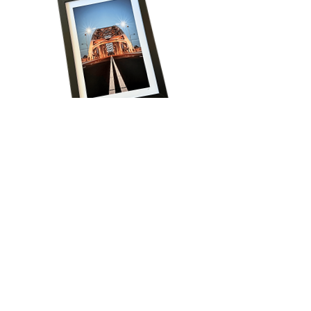
Volg onze reis!
Schrijf je in voor het laatste nieuws, krijg 
regelmatig exclusieve aanbiedingen én ontvang 
direct 15% korting op je eerste bestelling!
Email
*
Aanmelden