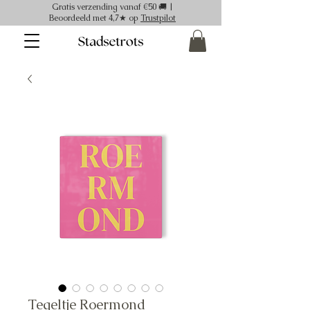
Gratis verzending vanaf €50 🚚 |
Beoordeeld met 4,7★ op
Trustpilot
Tegeltje Roermond