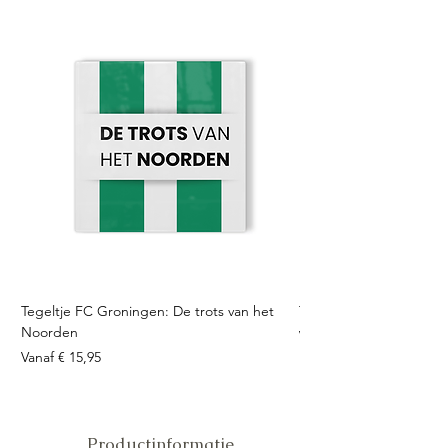
Tegeltje FC Groningen: De trots van het
Tegeltje FC Twente: Tro
Noorden
Verkoopprijs
Vanaf
Verkoopprijs
Vanaf
€ 15,95
Productinformatie