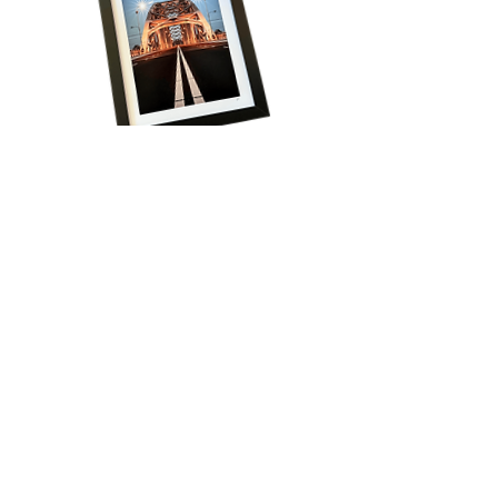
Volg onze reis!
Schrijf je in voor het laatste nieuws, krijg 
regelmatig exclusieve aanbiedingen én ontvang 
direct 15% korting op je eerste bestelling!
Email
*
Aanmelden