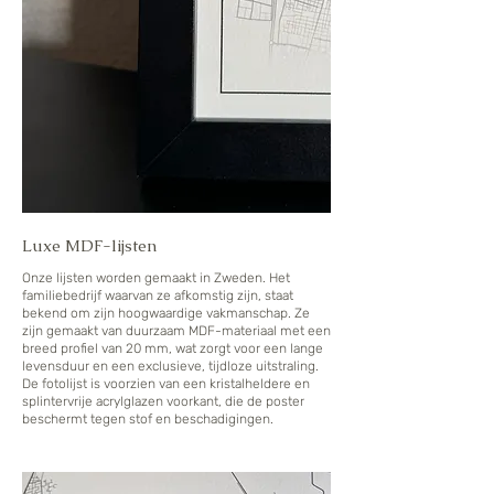
Luxe MDF-lijsten
Onze lijsten worden gemaakt in Zweden. Het
familiebedrijf waarvan ze afkomstig zijn, staat
bekend om zijn hoogwaardige vakmanschap. Ze
zijn gemaakt van duurzaam MDF-materiaal met een
breed profiel van 20 mm, wat zorgt voor een lange
levensduur en een exclusieve, tijdloze uitstraling.
De fotolijst is voorzien van een kristalheldere en
splintervrije acrylglazen voorkant, die de poster
beschermt tegen stof en beschadigingen.