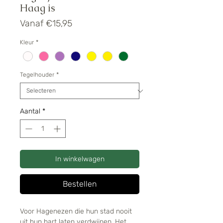
Haag is
Verkoopprijs
Vanaf
€15,95
Kleur
*
Tegelhouder
*
Aantal
*
In winkelwagen
Bestellen
Voor Hagenezen die hun stad nooit
uit hun hart laten verdwijnen. Het