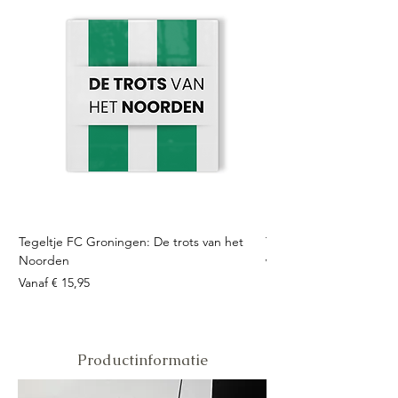
Tegeltje FC Groningen: De trots van het
Tegeltje FC Twente: Tro
Noorden
Verkoopprijs
Vanaf
Verkoopprijs
Vanaf
€ 15,95
Productinformatie