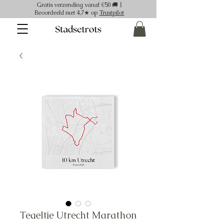
Gratis verzending vanaf €50 🚚 |
Beoordeeld met 4,7★ op
Trustpilot
Tegeltje Utrecht Marathon