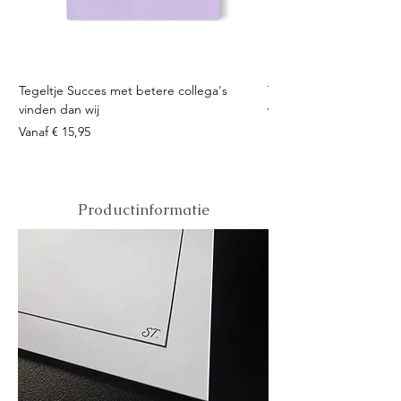
Tegeltje Succes met betere collega's
Tegeltje Geniet nooit 
vinden dan wij
Verkoopprijs
Vanaf
Verkoopprijs
Vanaf
€ 15,95
Productinformatie