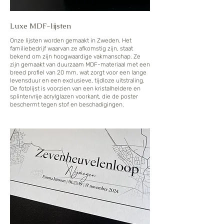
Luxe MDF-lijsten
Onze lijsten worden gemaakt in Zweden. Het
familiebedrijf waarvan ze afkomstig zijn, staat
bekend om zijn hoogwaardige vakmanschap. Ze
zijn gemaakt van duurzaam MDF-materiaal met een
breed profiel van 20 mm, wat zorgt voor een lange
levensduur en een exclusieve, tijdloze uitstraling.
De fotolijst is voorzien van een kristalheldere en
splintervrije acrylglazen voorkant, die de poster
beschermt tegen stof en beschadigingen.