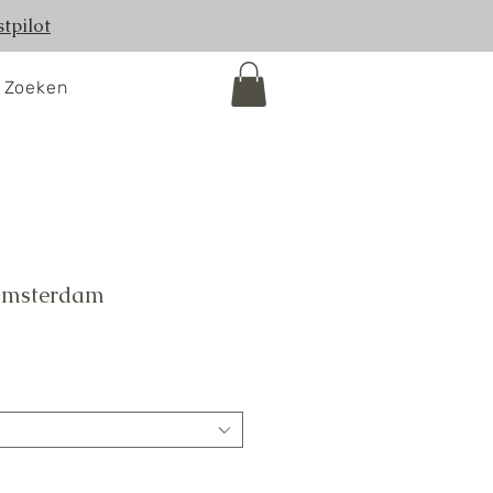
tpilot
Zoeken
 Amsterdam
koopprijs