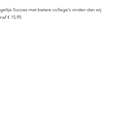
geltje Succes met betere collega's vinden dan wij
rkoopprijs
anaf
€ 15,95