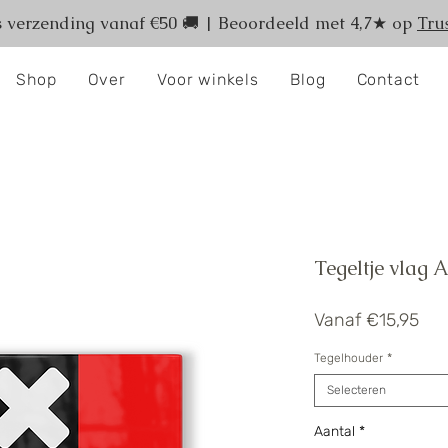
s verzending vanaf €50 🚚 | Beoordeeld met 4,7★ op
Trus
Shop
Over
Voor winkels
Blog
Contact
Tegeltje vlag
Ver
Vanaf
€15,95
Tegelhouder
*
Selecteren
Aantal
*