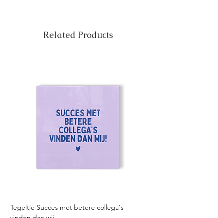
Related Products
Tegeltje Succes met betere collega's
Tegeltje Geniet nooit 
vinden dan wij