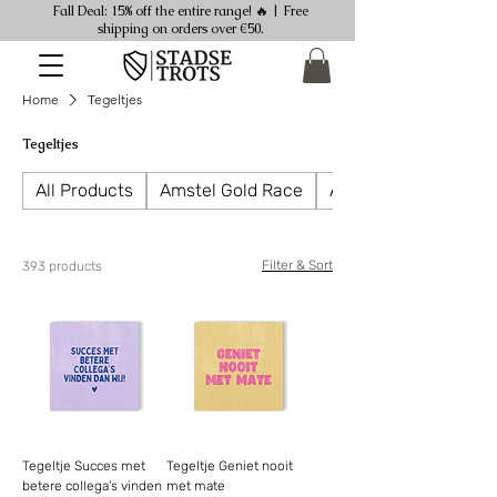
Fall Deal: 15% off the entire range! 🔥 | Free
shipping on orders over €50.
Home
Tegeltjes
Tegeltjes
All Products
Amstel Gold Race
Ansichtkaarten
Filter & Sort
393 products
Tegeltje Succes met
Tegeltje Geniet nooit
betere collega's vinden
met mate