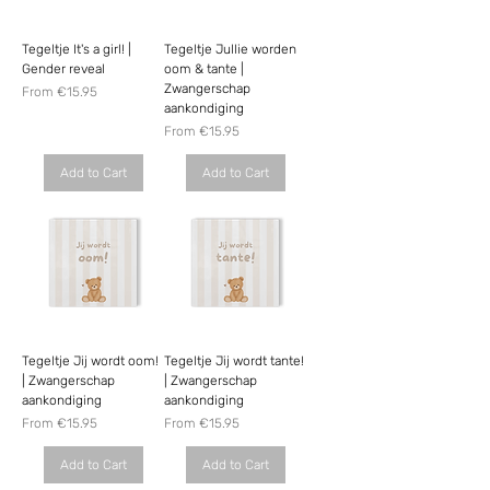
Tegeltje It's a girl! |
Tegeltje Jullie worden
Gender reveal
oom & tante |
Zwangerschap
Sale Price
From
€15.95
aankondiging
Sale Price
From
€15.95
Add to Cart
Add to Cart
Tegeltje Jij wordt oom!
Tegeltje Jij wordt tante!
| Zwangerschap
| Zwangerschap
aankondiging
aankondiging
Sale Price
Sale Price
From
€15.95
From
€15.95
Add to Cart
Add to Cart