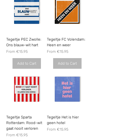
Tegeltje PEC Zwolle:
Tegeltje FC Volendam:
Ons blauw-wit hart
Heen en weer
Sale Price
Sale Price
From
€15.95
From
€15.95
Add to Cart
Add to Cart
Tegeltje Sparta
Tegeltje Het is hier
Rotterdam: Rood-wit
geen hotel
gaat nooit verloren
Sale Price
From
€15.95
Sale Price
From
€15.95