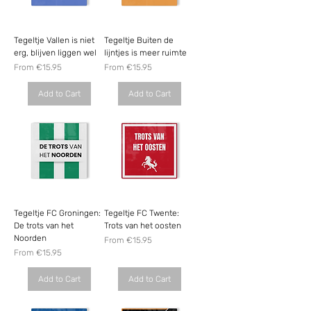
Tegeltje Vallen is niet
Tegeltje Buiten de
erg, blijven liggen wel
lijntjes is meer ruimte
Sale Price
Sale Price
From
€15.95
From
€15.95
Add to Cart
Add to Cart
Tegeltje FC Groningen:
Tegeltje FC Twente:
De trots van het
Trots van het oosten
Noorden
Sale Price
From
€15.95
Sale Price
From
€15.95
Add to Cart
Add to Cart