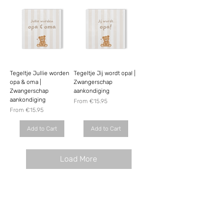
Tegeltje Jullie worden
Tegeltje Jij wordt opa! |
opa & oma |
Zwangerschap
Zwangerschap
aankondiging
aankondiging
Sale Price
From
€15.95
Sale Price
From
€15.95
Add to Cart
Add to Cart
Load More