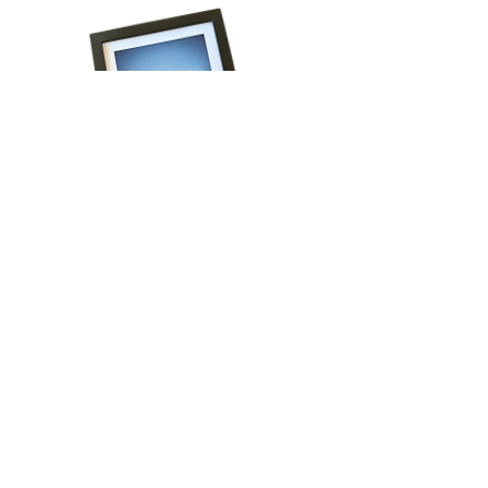
Volg onze reis!
Schrijf je in voor het laatste nieuws, krijg 
regelmatig exclusieve aanbiedingen én ontvang 
direct 15% korting op je eerste bestelling!
Email
*
Aanmelden