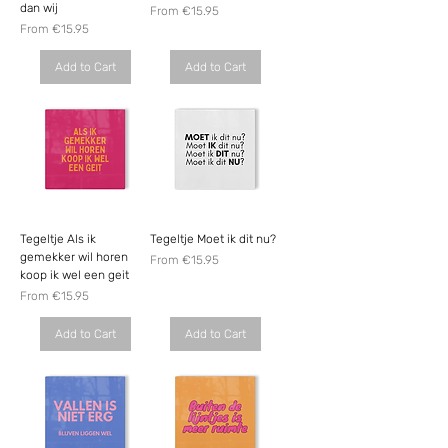
dan wij
Sale Price
From
€15.95
Sale Price
From
€15.95
Add to Cart
Add to Cart
Tegeltje Als ik
Tegeltje Moet ik dit nu?
gemekker wil horen
Sale Price
From
€15.95
koop ik wel een geit
Sale Price
From
€15.95
Add to Cart
Add to Cart