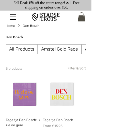
Fall Deal: 15% off the entire range! 🔥 | Free
shipping on orders over €50.
Home
Den Bosch
Den Bosch
All Products
Amstel Gold Race
Ansichtkaarten
Filter & Sort
5 products
Tegeltje Den Bosch: Ik
Tegeltje Den Bosch
zie oe gère
Sale Price
From
€15.95