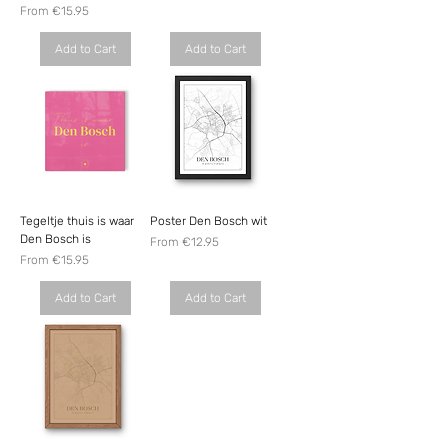
Sale Price
From
€15.95
Add to Cart
Add to Cart
Tegeltje thuis is waar
Poster Den Bosch wit
Den Bosch is
Sale Price
From
€12.95
Sale Price
From
€15.95
Add to Cart
Add to Cart