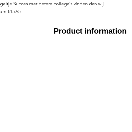
geltje Succes met betere collega's vinden dan wij
le Price
rom
€15.95
Product information