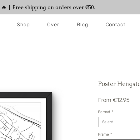
! 🔥 | Free shipping on orders over €50.
Shop
Over
Blog
Contact
Poster Hengstd
Sale
From
€12.95
Pric
Format
*
Select
Frame
*