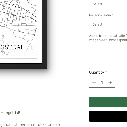
Select
Personalisatie
*
Select
Adres bij personalisatie 
voegen een locatiespeld 
Quantity
*
n Hengstdal!
ngstdal tot leven met deze unieke