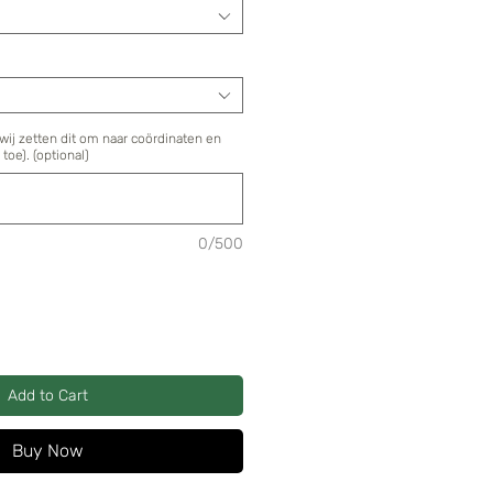
(wij zetten dit om naar coördinaten en
toe). (optional)
0/500
Add to Cart
Buy Now