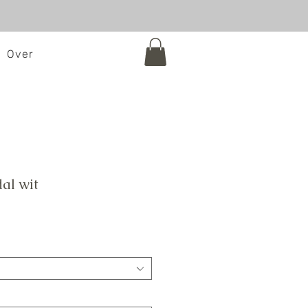
Over
al wit
e