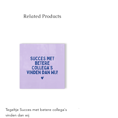
Related Products
Tegeltje Succes met betere collega's
Tegeltje Geniet nooit 
vinden dan wij
Sale Price
From