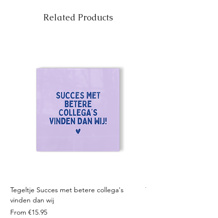
Related Products
Tegeltje Succes met betere collega's
Tegeltje Geniet nooit 
vinden dan wij
Sale Price
From
Sale Price
From
€15.95