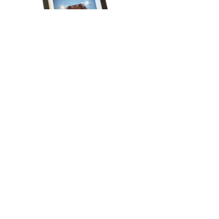
Volg onze reis!
Schrijf je in voor het laatste nieuws, krijg 
regelmatig exclusieve aanbiedingen én ontvang 
direct 15% korting op je eerste bestelling!
Email
*
Aanmelden