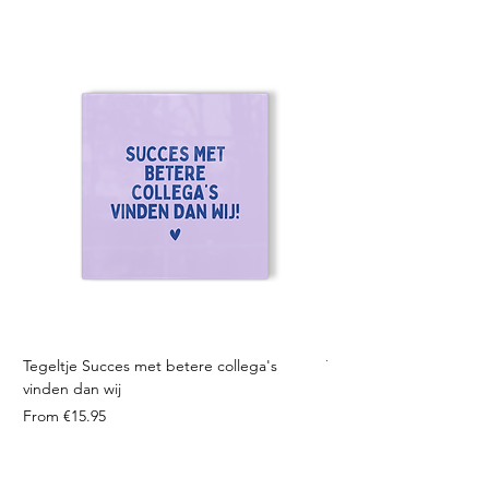
Tegeltje Succes met betere collega's
Tegeltje Geniet nooit 
vinden dan wij
Price
From €15.95
Price
From €15.95