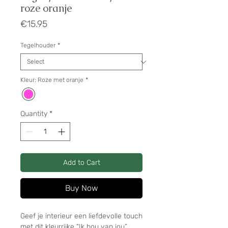
roze oranje
Price
€15.95
Tegelhouder
*
Kleur: Roze met oranje
*
Quantity
*
Add to Cart
Buy Now
Geef je interieur een liefdevolle touch
met dit kleurrijke “Ik hou van jou”