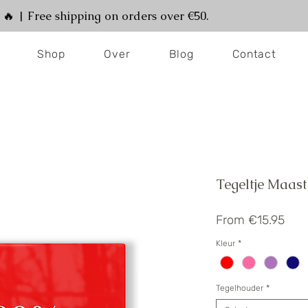
! 🔥 | Free shipping on orders over €50.
Shop
Over
Blog
Contact
Tegeltje Maast
Sale
From
€15.95
Pric
Kleur
*
Tegelhouder
*