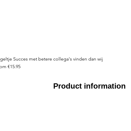
geltje Succes met betere collega's vinden dan wij
le Price
rom
€15.95
Product information