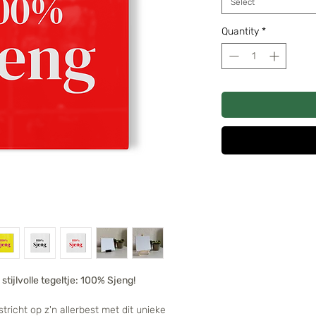
Select
Quantity
*
, stijlvolle tegeltje: 100% Sjeng!
richt op z'n allerbest met dit unieke