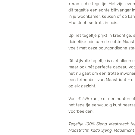
keramische tegeltje. Met zijn lev
dit tegeltje een echte blikvanger in
in je woonkamer, keuken of op kanto
Maastrichtse trots in huis.
Op het tegeltje prijkt in krachtige,
duidelijke ode aan de echte Maast
voelt met deze bourgondische stad
Dit stijlvolle tegeltje is niet alle
maar ook hét perfecte cadeau voor
het nu gaat om een trotse inwone
een liefhebber van Maastricht – di
op elk gezicht.
Voor €2,95 kun je er een houten of
het tegeltje eenvoudig kunt neerze
voorbeelden.
Tegeltje 100% Sjeng, Mestreech teg
Maastricht, kado Sjeng, Maastrich