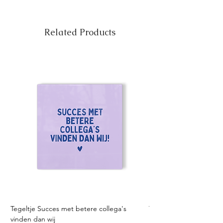
Related Products
Tegeltje Succes met betere collega's
Tegeltje Geniet nooit 
vinden dan wij
Sale Price
From