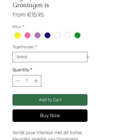
Groningen is
Sale
From
€15.95
Price
Kleur
*
Tegelhouder
*
Quantity
*
Add to Cart
Buy Now
Verrijk jouw interieur met dit trotse,
kleurrijke tegeltje van Groningen!