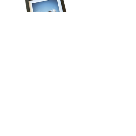
Volg onze reis!
Schrijf je in voor het laatste nieuws, krijg 
regelmatig exclusieve aanbiedingen én ontvang 
direct 15% korting op je eerste bestelling!
Email
*
Aanmelden