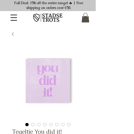
Fall Deal: 15% off the entire range! 🔥 | Free
shipping on orders over €50.
Tegeltje You did it!