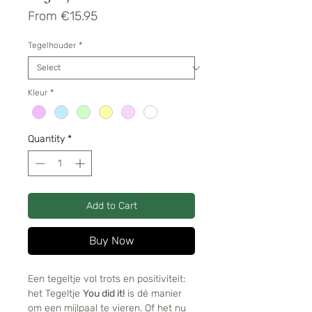
Sale
From
€15.95
Price
Tegelhouder
*
Kleur
*
Quantity
*
Add to Cart
Buy Now
Een tegeltje vol trots en positiviteit:
het Tegeltje
You did it!
is dé manier
om een mijlpaal te vieren. Of het nu