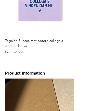
Tegeltje Succes met betere collega's
Tegeltje Geniet nooit 
vinden dan wij
Sale Price
From
Sale Price
From
€15.95
Product information