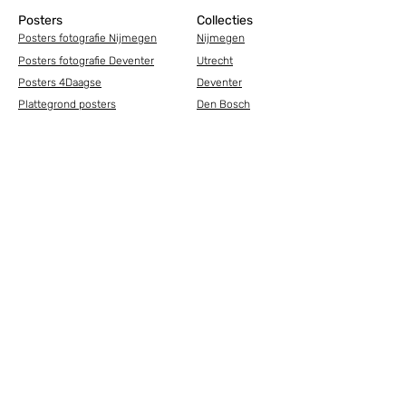
Posters
Collecties
Posters fotografie Nijmegen
Nijmegen
Posters fotografie Deventer
Utrecht
Posters 4Daagse
Deventer
Plattegrond posters
Den Bosch
Fotografie posters
Arnhem
Bestemmingen
Tegeltjes
Overig
Tegeltjes Nijmegen
Marathon cadeau
Tegeltjes Utrecht
4Daagse cadeau
Tegeltjes Deventer
Gelegenheden
Tegeltjes Den Bosch
Ansichtkaarten
Tegeltje met tekst
Voetbal tegeltjes
Tegeltje grappig
TCS marathon
Tegeltje cadeau
Tegeltje ASML Marathon
Tegeltje stad
Tegeltje TCS Marathon
Tegeltje Kustmarathon
Voor winkels
Tegeltje Spark Marathon