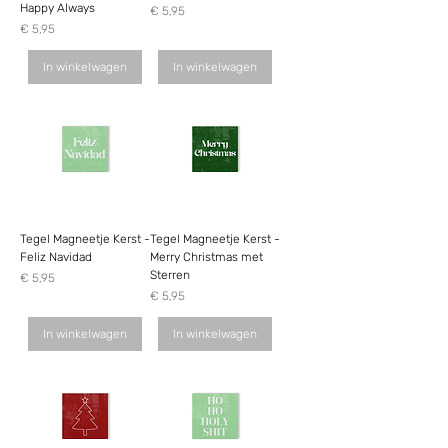
Happy Always
Prijs
€ 5,95
Prijs
€ 5,95
In winkelwagen
In winkelwagen
Tegel Magneetje Kerst -
Tegel Magneetje Kerst -
Feliz Navidad
Merry Christmas met
Sterren
Prijs
€ 5,95
Prijs
€ 5,95
In winkelwagen
In winkelwagen