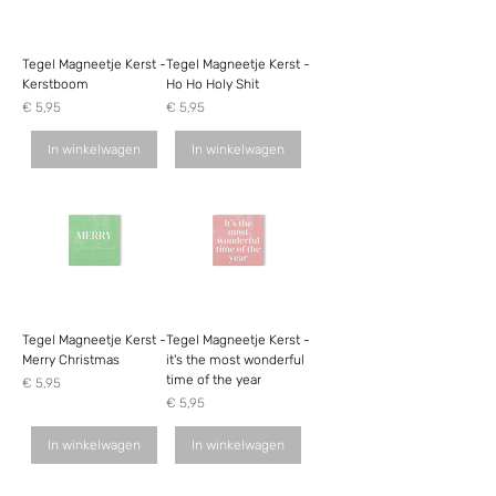
Tegel Magneetje Kerst -
Tegel Magneetje Kerst -
Kerstboom
Ho Ho Holy Shit
Prijs
Prijs
€ 5,95
€ 5,95
In winkelwagen
In winkelwagen
Tegel Magneetje Kerst -
Tegel Magneetje Kerst -
Merry Christmas
it's the most wonderful
time of the year
Prijs
€ 5,95
Prijs
€ 5,95
In winkelwagen
In winkelwagen