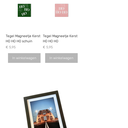
Tegel Magneetje Kerst
Tegel Magneetje Kerst
HO HO HO schuin
HO HO HO
Prijs
Prijs
€ 5,95
€ 5,95
In winkelwagen
In winkelwagen