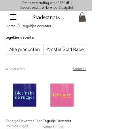
Gratis verzending vanaf €50 🚚 |
Beoordeeld met 4,7★ op
Trustpilot
Home
tegeltjes deventer
tegeltjes deventer
Alle producten
Amstel Gold Race
Ansichtkaarten
Sorteren
4 producten
Tegeltje Deventer: Biet
Tegeltje Deventer
‘m in de rugge!
Verkoopprijs
Vanaf
€ 15,95