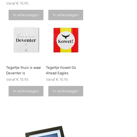
Verkoopprijs
Vanaf
€ 15,95
In winkelwagen
In winkelwagen
Tegeltje thuis is waar
Tegeltje Kowet Go
Deventer is
Ahead Eagles
Verkoopprijs
Verkoopprijs
Vanaf
€ 15,95
Vanaf
€ 15,95
In winkelwagen
In winkelwagen