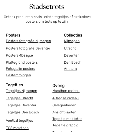
Ontdek producten zoals unieke tegeltjes of exclusieve
posters om trots op te zijn.
Posters
Collecties
Posters fotografie Nijmegen
Nijmegen
Posters fotografie Deventer
Utrecht
Posters 4Daagse
Deventer
Plattegrond posters
Den Bosch
Fotografie posters
Arnhem
Bestemmingen
Tegeltjes
Overig
Tegeltjes Nijmegen
Marathon cadeau
Tegeltjes Utrecht
4Daagse cadeau
Tegeltjes Deventer
Gelegenheden
Tegeltjes Den Bosch
Ansichtkaarten
Tegeltje met tekst
Voetbal tegeltjes
Tegeltje grappig
TCS marathon