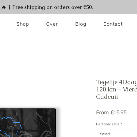
! 🔥 | Free shipping on orders over €50.
Shop
Over
Blog
Contact
Tegeltje 4Daa
120 km – Vier
Cadeau
Sale
From
€15.95
Pric
Personalisatie
*
Select