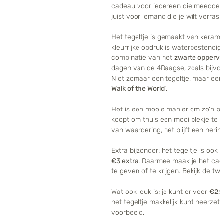
cadeau voor iedereen die meedoet
juist voor iemand die je wilt verra
Het tegeltje is gemaakt van kera
kleurrijke opdruk is waterbestendi
combinatie van het
zwarte opperv
dagen van de 4Daagse, zoals bijv
Niet zomaar een tegeltje, maar e
Walk of the World’
.
Het is een mooie manier om zo’n pre
koopt om thuis een mooi plekje te 
van waardering, het blijft een her
Extra bijzonder: het tegeltje is ook
€3 extra
. Daarmee maak je het ca
te geven of te krijgen. Bekijk de 
Wat ook leuk is: je kunt er voor
€2,
het tegeltje makkelijk kunt neerzet
voorbeeld.