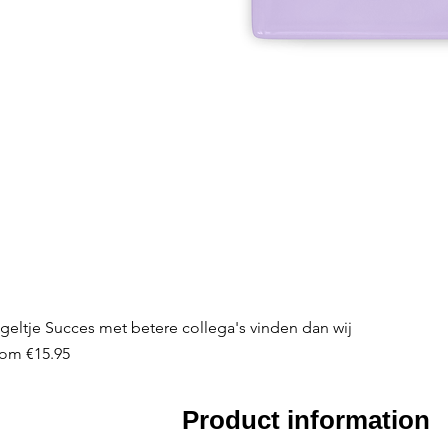
geltje Succes met betere collega's vinden dan wij
le Price
rom
€15.95
Product information