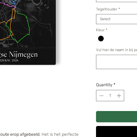
Tegelhouder
*
Select
Kleur
*
Vul hier de naam in bij p
Quantity
*
route erop afgebeeld
. Het is het perfecte