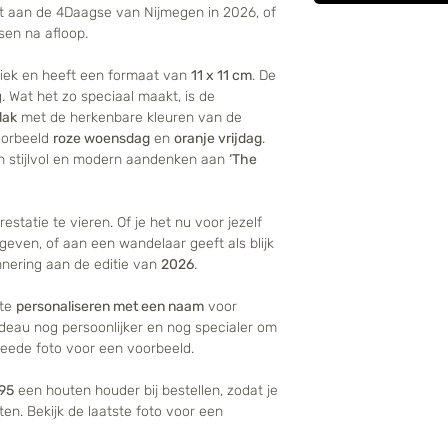
 aan de 4Daagse van Nijmegen in 2026, of
ssen na afloop.
miek en heeft een formaat van
11 x 11 cm
. De
g. Wat het zo speciaal maakt, is de
lak
met de herkenbare kleuren van de
oorbeeld
roze woensdag
en
oranje vrijdag
.
en stijlvol en modern aandenken aan
‘The
statie te vieren. Of je het nu voor jezelf
geven, of aan een wandelaar geeft als blijk
innering aan de editie van
2026
.
 te
personaliseren met een naam
voor
deau nog persoonlijker en nog specialer om
tweede foto voor een voorbeeld.
95
een houten houder bij bestellen, zodat je
ten. Bekijk de laatste foto voor een