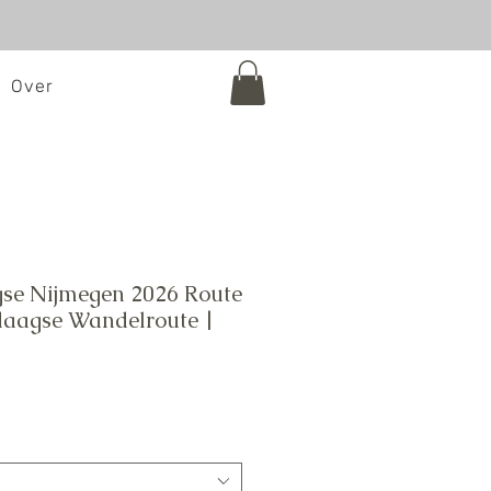
Over
gse Nijmegen 2026 Route
daagse Wandelroute |
e