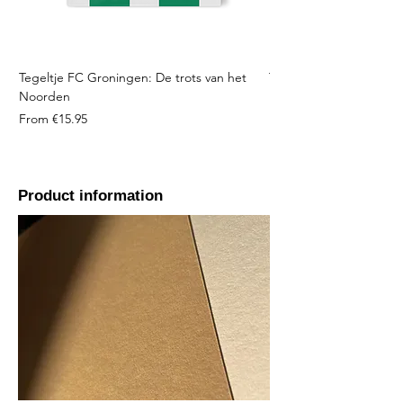
Tegeltje FC Groningen: De trots van het
Tegeltje FC Twente: Tro
Noorden
Sale Price
From
Sale Price
From
€15.95
Product information