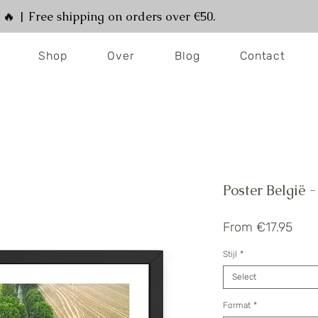
! 🔥 | Free shipping on orders over €50.
Shop
Over
Blog
Contact
Poster België
Sale
From
€17.95
Pric
Stijl
*
Select
Format
*