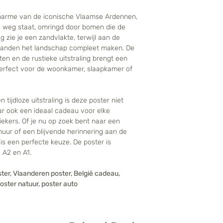
harme van de iconische Vlaamse Ardennen,
e weg staat, omringd door bomen die de
 zie je een zandvlakte, terwijl aan de
eilanden het landschap compleet maken. De
en en de rustieke uitstraling brengt een
 perfect voor de woonkamer, slaapkamer of
tijdloze uitstraling is deze poster niet
aar ook een ideaal cadeau voor elke
iekers. Of je nu op zoek bent naar een
uur of een blijvende herinnering aan de
s een perfecte keuze. De poster is
 A2 en A1.
ter, Vlaanderen poster, België cadeau,
poster natuur, poster auto