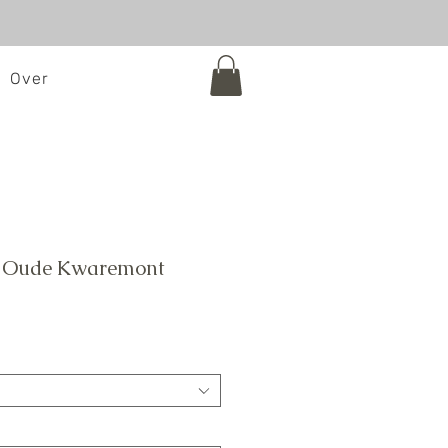
Over
 - Oude Kwaremont
e