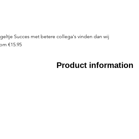
geltje Succes met betere collega's vinden dan wij
le Price
rom
€15.95
Product information