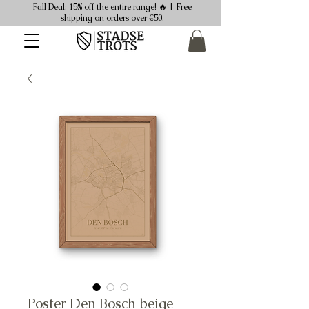
Fall Deal: 15% off the entire range! 🔥 | Free
shipping on orders over €50.
Poster Den Bosch beige