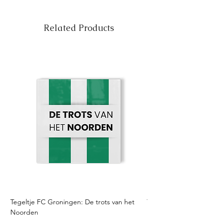
Related Products
Tegeltje FC Groningen: De trots van het
Tegeltje FC Twente: Tro
Noorden
Sale Price
From