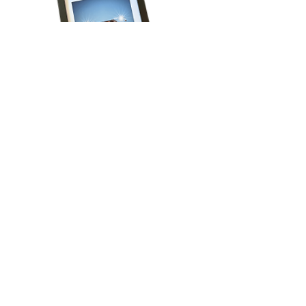
Volg onze reis!
Schrijf je in voor het laatste nieuws, krijg 
regelmatig exclusieve aanbiedingen én ontvang 
direct 15% korting op je eerste bestelling!
Email
*
Aanmelden