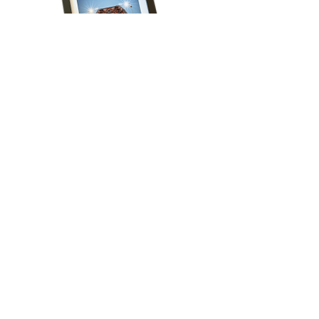
Volg onze reis!
Schrijf je in voor het laatste nieuws, krijg 
regelmatig exclusieve aanbiedingen én ontvang 
direct 15% korting op je eerste bestelling!
Email
*
Aanmelden