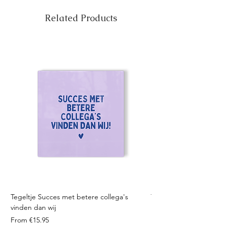
Related Products
Tegeltje Succes met betere collega's
Tegeltje Geniet nooit 
vinden dan wij
Sale Price
From
Sale Price
From
€15.95