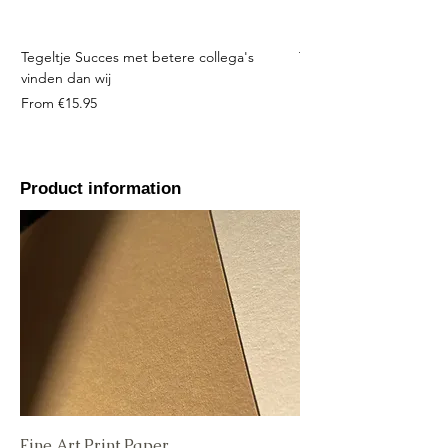
Tegeltje Succes met betere collega's
Tegeltje Geniet nooit 
vinden dan wij
Sale Price
From
Sale Price
From
€15.95
Product information
Fine Art Print Paper