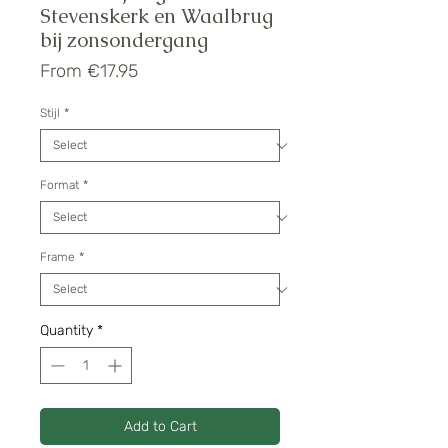
Stevenskerk en Waalbrug
bij zonsondergang
Sale
From
€17.95
Price
Stijl
*
Format
*
Frame
*
Quantity
*
Add to Cart