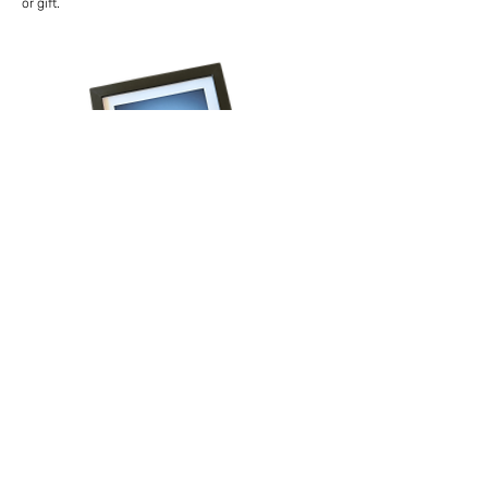
or gift.
Volg onze reis!
Schrijf je in voor het laatste nieuws, krijg 
regelmatig exclusieve aanbiedingen én ontvang 
direct 15% korting op je eerste bestelling!
Email
*