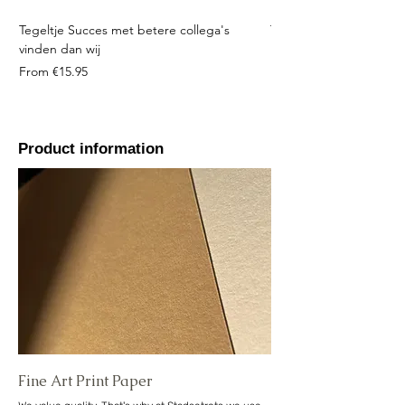
Tegeltje Succes met betere collega's
Tegeltje Geniet nooit 
vinden dan wij
Sale Price
From
Sale Price
From
€15.95
Product information
Fine Art Print Paper