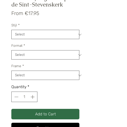
de Sint-Stevenskerk
Sale
From
€17.95
Price
Stijl
*
Format
*
Frame
*
Quantity
*
Add to Cart