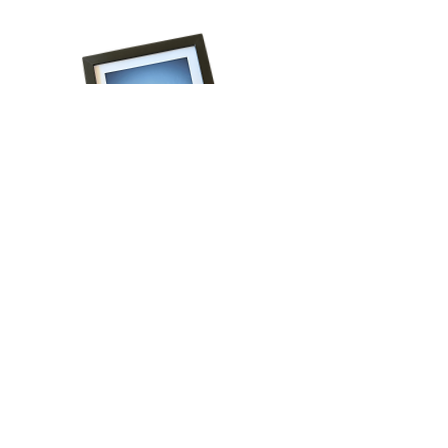
Volg onze reis!
Schrijf je in voor het laatste nieuws, krijg 
regelmatig exclusieve aanbiedingen én ontvang 
direct 15% korting op je eerste bestelling!
Email
*
Aanmelden