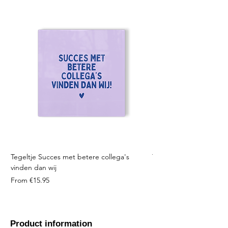
Tegeltje Succes met betere collega's
Tegeltje Geniet nooit 
vinden dan wij
Sale Price
From
Sale Price
From
€15.95
Product information