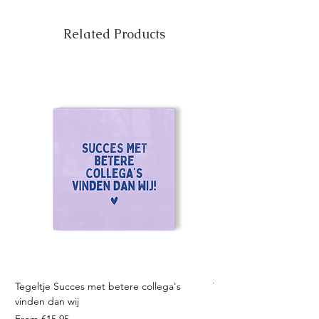
Related Products
Tegeltje Succes met betere collega's
Tegeltje Geniet nooit 
vinden dan wij
Sale Price
From
Sale Price