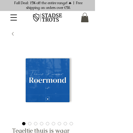
Fall Deal: 15% off the entire range! 🔥 | Free
shipping on orders over €50.
Tegeltje thuis is waar