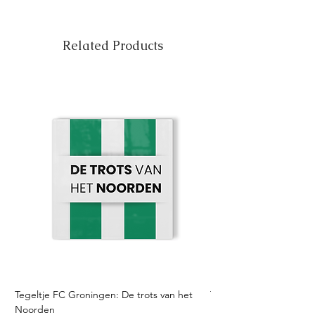
Related Products
Tegeltje FC Groningen: De trots van het
Tegeltje FC Twente: Tro
Noorden
Sale Price
From