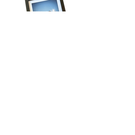
Volg onze reis!
Schrijf je in voor het laatste nieuws, krijg 
regelmatig exclusieve aanbiedingen én ontvang 
direct 15% korting op je eerste bestelling!
Email
*
Aanmelden