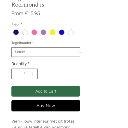
Roermond is
Sale
From
€15.95
Price
Kleur
*
Tegelhouder
*
Quantity
*
Add to Cart
Buy Now
Verrijk jouw interieur met dit trotse,
kleurrijke tegeltje van Roermond!