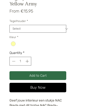
Yellow Army
Sale
From
€15.95
Price
Tegelhouder
*
Kleur
*
Quantity
*
Add to Cart
Buy Now
Geef jouw interieur een stukje NAC
Breda met dit trotse NAC Breda-