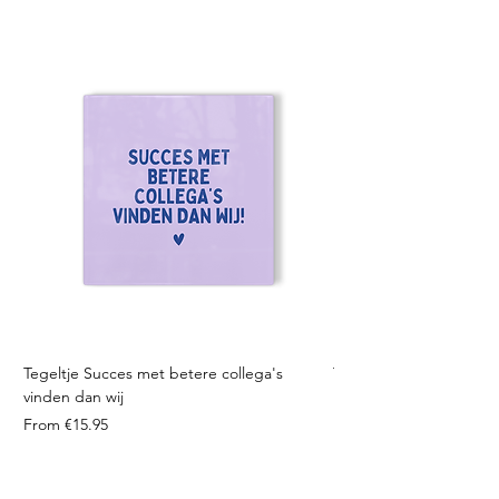
Tegeltje Succes met betere collega's
Tegeltje Geniet nooit 
vinden dan wij
Sale Price
From
Sale Price
From
€15.95