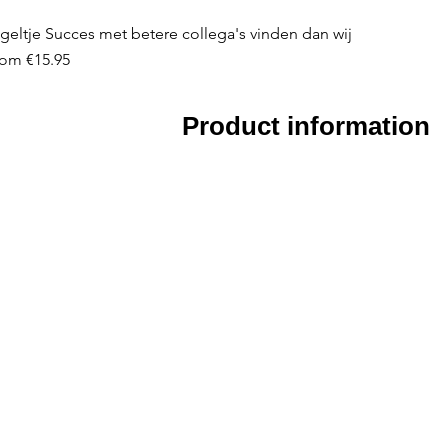
geltje Succes met betere collega's vinden dan wij
le Price
rom
€15.95
Product information