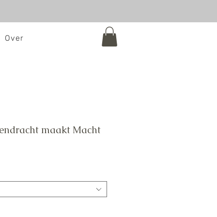
Over
 Eendracht maakt Macht
e