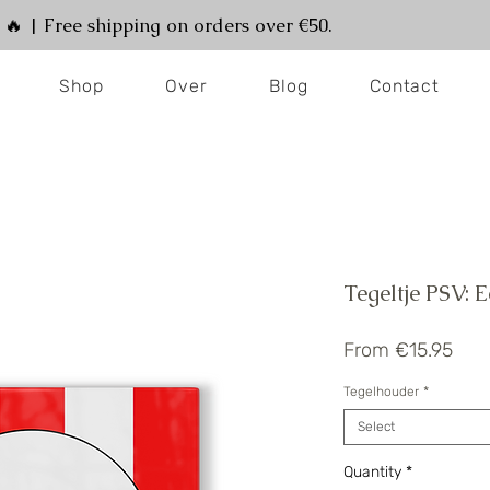
! 🔥 | Free shipping on orders over €50.
Shop
Over
Blog
Contact
Tegeltje PSV:
Sale
From
€15.95
Pric
Tegelhouder
*
Select
Quantity
*