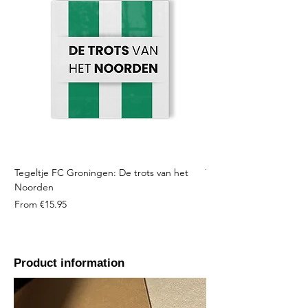
Tegeltje FC Groningen: De trots van het
Tegeltje FC Twente: Tro
Noorden
Sale Price
From
Sale Price
From
€15.95
Product information