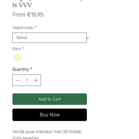
is VVV
Sale
From
€15.95
Price
Tegelhouder
*
Kleur
*
Quantity
*
Add to Cart
Buy Now
Verrijk jouw interieur met dit trotse
VVV-tegeltje!