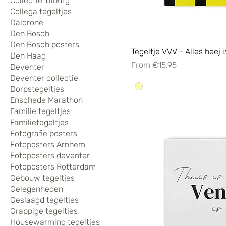
Collectie Tilburg
Collega tegeltjes
Daldrone
Den Bosch
Den Bosch posters
Tegeltje VVV - Alles heej 
Den Haag
Sale Price
From
€15.95
Deventer
Deventer collectie
Dorpstegeltjes
Enschede Marathon
Familie tegeltjes
Familietegeltjes
Fotografie posters
Fotoposters Arnhem
Fotoposters deventer
Fotoposters Rotterdam
Gebouw tegeltjes
Gelegenheden
Geslaagd tegeltjes
Grappige tegeltjes
Housewarming tegeltjes