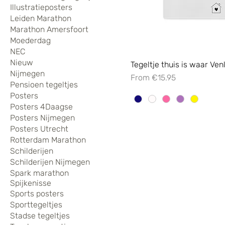
Illustratieposters
Leiden Marathon
Marathon Amersfoort
Moederdag
NEC
Nieuw
Tegeltje thuis is waar Venl
Nijmegen
Sale Price
From
€15.95
Pensioen tegeltjes
Posters
Posters 4Daagse
Posters Nijmegen
Posters Utrecht
Rotterdam Marathon
Schilderijen
Schilderijen Nijmegen
Spark marathon
Spijkenisse
Sports posters
Sporttegeltjes
Stadse tegeltjes