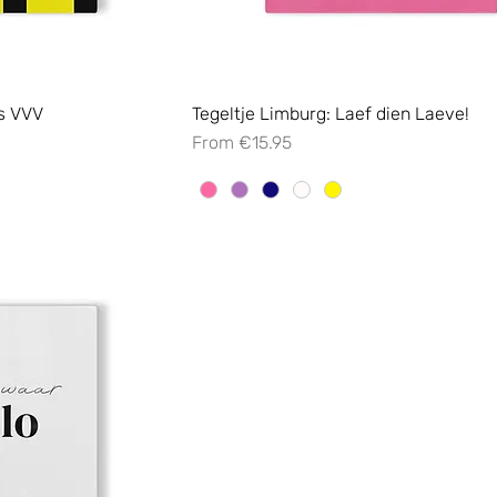
is VVV
Tegeltje Limburg: Laef dien Laeve!
Sale Price
From
€15.95