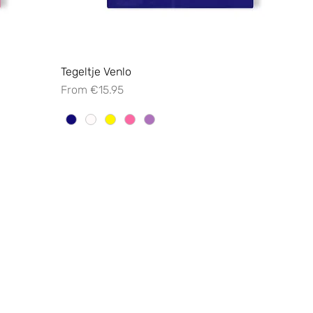
Tegeltje Venlo
Sale Price
From
€15.95