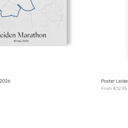
 2026
Poster Leide
Sale Price
From
€12.95