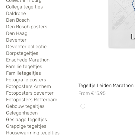
Collectie Tilburg
Collega tegeltjes
Daldrone
Den Bosch
Den Bosch posters
Den Haag
Deventer
Deventer collectie
Dorpstegeltjes
Enschede Marathon
Familie tegeltjes
Familietegeltjes
Fotografie posters
Tegeltje Leiden Marathon
Fotoposters Arnhem
Fotoposters deventer
Sale Price
From
€15.95
Fotoposters Rotterdam
Gebouw tegeltjes
Gelegenheden
Geslaagd tegeltjes
Grappige tegeltjes
Housewarming tegeltjes