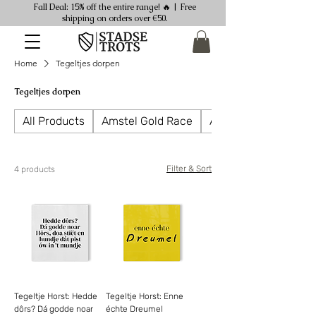
Fall Deal: 15% off the entire range! 🔥 | Free
shipping on orders over €50.
Home
Tegeltjes dorpen
Tegeltjes dorpen
All Products
Amstel Gold Race
Ansichtkaarten
Filter & Sort
4 products
Tegeltje Horst: Hedde
Tegeltje Horst: Enne
dôrs? Dá godde noar
échte Dreumel