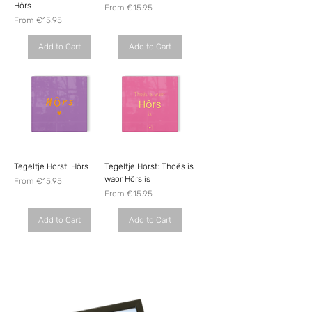
Hôrs
Sale Price
From
€15.95
Sale Price
From
€15.95
Add to Cart
Add to Cart
Tegeltje Horst: Hôrs
Tegeltje Horst: Thoës is
waor Hôrs is
Sale Price
From
€15.95
Sale Price
From
€15.95
Add to Cart
Add to Cart