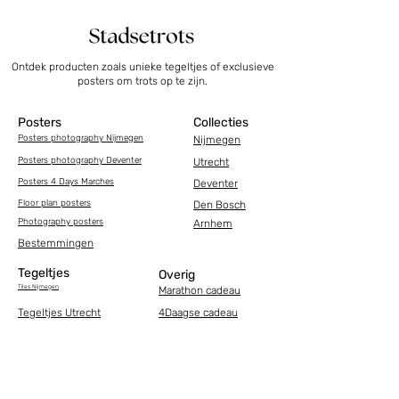
Ontdek producten zoals unieke tegeltjes of exclusieve
posters om trots op te zijn.
Posters
Collecties
Posters photography Nijmegen
Nijmegen
Posters photography Deventer
Utrecht
Posters 4 Days Marches
Deventer
Floor plan posters
Den Bosch
Photography posters
Arnhem
Bestemmingen
Tegeltjes
Overig
Tiles Nijmegen
Marathon cadeau
Tegeltjes Utrecht
4Daagse cadeau
Tiles Deventer
Occasions
Tiles Den Bosch
Ansichtkaarten
Tiles Nijmegen
Football tiles
Tegeltje grappig
TCS marathon