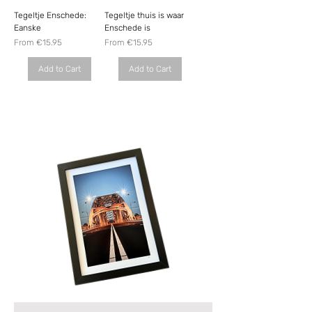
Tegeltje Enschede:
Tegeltje thuis is waar
Eanske
Enschede is
Sale Price
Sale Price
From
€15.95
From
€15.95
Add to Cart
Add to Cart