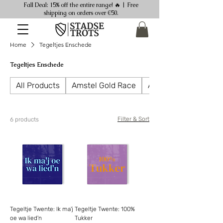
Fall Deal: 15% off the entire range! 🔥 | Free
shipping on orders over €50.
Home
Tegeltjes Enschede
Tegeltjes Enschede
All Products
Amstel Gold Race
Ansichtkaarten
Filter & Sort
6 products
Tegeltje Twente: Ik ma'j
Tegeltje Twente: 100%
oe wa lied'n
Tukker