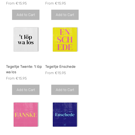
Sale Price
Sale Price
From
€15.95
From
€15.95
Add to Cart
Add to Cart
Tegeltje Twente: 't löp
Tegeltje Enschede
wa los
Sale Price
From
€15.95
Sale Price
From
€15.95
Add to Cart
Add to Cart