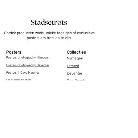
Ontdek producten zoals unieke tegeltjes of exclusieve
posters om trots op te zijn.
Posters
Collecties
Posters photography Nijmegen
Nijmegen
Posters photography Deventer
Utrecht
Posters 4 Days Marches
Deventer
Floor plan posters
Den Bosch
Photography posters
Arnhem
Bestemmingen
Tegeltjes
Overig
Tiles Nijmegen
Marathon cadeau
Tegeltjes Utrecht
4Daagse cadeau
Tiles Deventer
Occasions
Tiles Den Bosch
Ansichtkaarten
Tiles Nijmegen