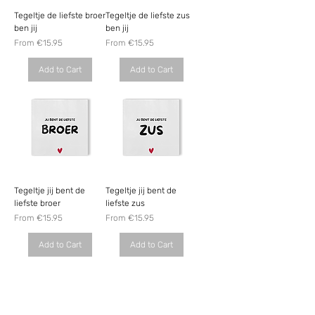
Tegeltje de liefste broer
Tegeltje de liefste zus
ben jij
ben jij
Sale Price
Sale Price
From
€15.95
From
€15.95
Add to Cart
Add to Cart
Tegeltje jij bent de
Tegeltje jij bent de
liefste broer
liefste zus
Sale Price
Sale Price
From
€15.95
From
€15.95
Add to Cart
Add to Cart