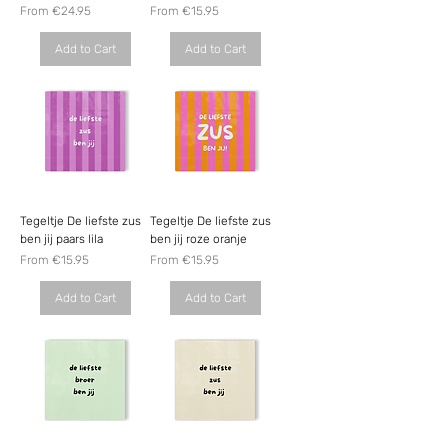
Sale Price
Sale Price
From
€24.95
From
€15.95
Add to Cart
Add to Cart
Tegeltje De liefste zus
Tegeltje De liefste zus
ben jij paars lila
ben jij roze oranje
Sale Price
Sale Price
From
€15.95
From
€15.95
Add to Cart
Add to Cart